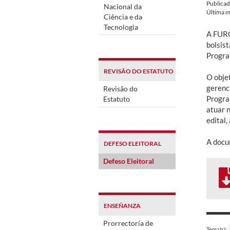
Publica
Nacional da
Última m
Ciência e da
Tecnologia
A FURG
bolsis
Progra
REVISÃO DO ESTATUTO
O objet
gerenc
Revisão do
Progra
Estatuto
atuar n
edital,
A docu
DEFESO ELEITORAL
Defeso Eleitoral
ENSEÑANZA
Prorrectoría de
Tema(s):