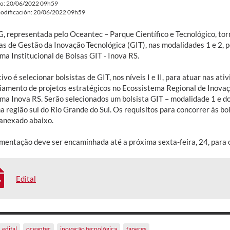
do: 20/06/2022 09h59
odificación: 20/06/2022 09h59
, representada pelo Oceantec – Parque Científico e Tecnológico, torn
tas de Gestão da Inovação Tecnológica (GIT), nas modalidades 1 e 2, 
ma Institucional de Bolsas GIT - Inova RS.
ivo é selecionar bolsistas de GIT, nos níveis I e II, para atuar nas at
iamento de projetos estratégicos no Ecossistema Regional de Inovaçã
ma Inova RS. Serão selecionados um bolsista GIT – modalidade 1 e do
a região sul do Rio Grande do Sul. Os requisitos para concorrer às bo
 anexado abaixo.
mentação deve ser encaminhada até a próxima sexta-feira, 24, para 
Edital
edital
oceantec
inovação tecnológica
fapergs