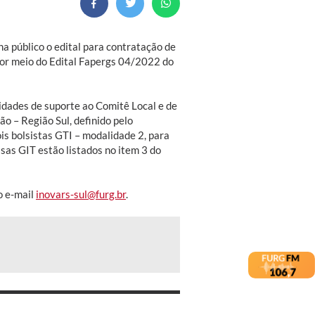
a público o edital para contratação de
por meio do Edital Fapergs 04/2022 do
ividades de suporte ao Comitê Local e de
o – Região Sul, definido pelo
is bolsistas GTI – modalidade 2, para
lsas GIT estão listados no item 3 do
o e-mail
inovars-sul@furg.br
.