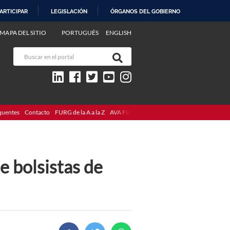
ARTICIPAR
LEGISLACIÓN
ÓRGANOS DEL GOBIERNO
MAPA DEL SITIO
PORTUGUÊS
ENGLISH
quentes
Contacto
FURG de la A a la Z
AVA FURG
e bolsistas de