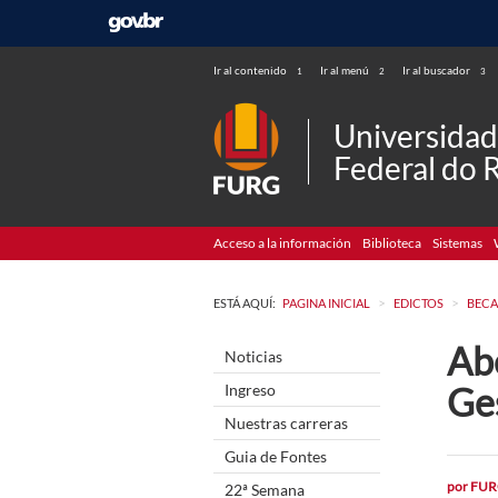
Ir al contenido
Ir al menú
Ir al buscador
1
2
3
Universida
Federal do 
Acceso a la información
Biblioteca
Sistemas
>
>
ESTÁ AQUÍ:
PAGINA INICIAL
EDICTOS
BECA
Abe
Noticias
Ge
Ingreso
Nuestras carreras
Guia de Fontes
por
FUR
22ª Semana