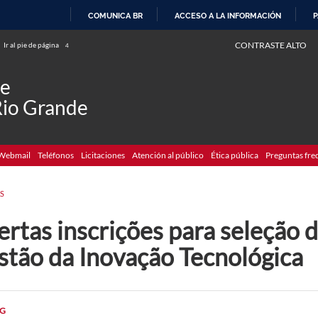
COMUNICA BR
ACCESO A LA INFORMACIÓN
P
IR
CONTRASTE ALTO
Ir al pie de página
4
AL
CONTENIDO
de
Rio Grande
Webmail
Teléfonos
Licitaciones
Atención al público
Ética pública
Preguntas fre
S
rtas inscrições para seleção d
stão da Inovação Tecnológica
G