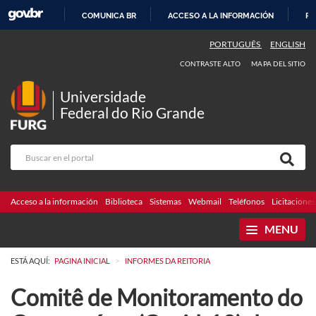
COMUNICA BR
ACCESO A LA INFORMACIÓN
PA
IR
PORTUGUÊS
ENGLISH
AL
CONTRASTE ALTO
MAPA DEL SITIO
CONTENIDO
Universidade
Federal do Rio Grande
Acceso a la información
Biblioteca
Sistemas
Webmail
Teléfonos
Licitaciones
MENU
>
ESTÁ AQUÍ:
PAGINA INICIAL
INFORMES DA REITORIA
Comitê de Monitoramento do