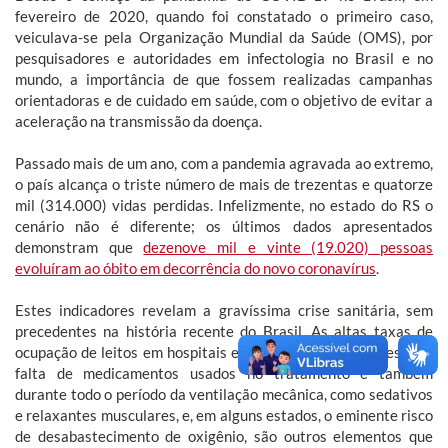
fevereiro de 2020, quando foi constatado o primeiro caso,
veiculava-se pela Organização Mundial da Saúde (OMS), por
pesquisadores e autoridades em infectologia no Brasil e no
mundo, a importância de que fossem realizadas campanhas
orientadoras e de cuidado em saúde, com o objetivo de evitar a
aceleração na transmissão da doença.
Passado mais de um ano, com a pandemia agravada ao extremo,
o país alcança o triste número de mais de trezentas e quatorze
mil (314.000) vidas perdidas. Infelizmente, no estado do RS o
cenário não é diferente; os últimos dados apresentados
demonstram que
dezenove mil e vinte (19.020) pessoas
evoluíram ao óbito em decorrência do novo coronavírus
.
Estes indicadores revelam a gravíssima crise sanitária, sem
precedentes na história recente do Brasil. As altas taxas de
ocupação de leitos em hospitais e UPAs, a escassez e mesmo a
falta de medicamentos usados no tratamento e também
durante todo o período da ventilação mecânica, como sedativos
e relaxantes musculares, e, em alguns estados, o eminente risco
de desabastecimento de oxigênio, são outros elementos que