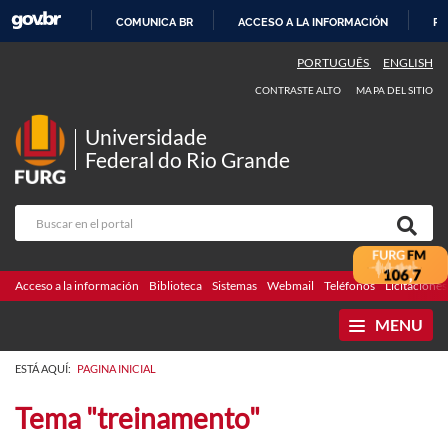
COMUNICA BR
ACCESO A LA INFORMACIÓN
PA
IR
PORTUGUÊS
ENGLISH
AL
CONTRASTE ALTO
MAPA DEL SITIO
CONTENIDO
Universidade
Federal do Rio Grande
Acceso a la información
Biblioteca
Sistemas
Webmail
Teléfonos
Licitaciones
MENU
ESTÁ AQUÍ:
PAGINA INICIAL
Tema "treinamento"