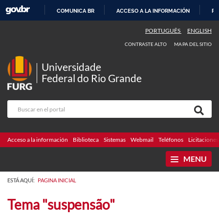
COMUNICA BR
ACCESO A LA INFORMACIÓN
PA
IR
PORTUGUÊS
ENGLISH
AL
CONTRASTE ALTO
MAPA DEL SITIO
CONTENIDO
Universidade
Federal do Rio Grande
Acceso a la información
Biblioteca
Sistemas
Webmail
Teléfonos
Licitaciones
MENU
ESTÁ AQUÍ:
PAGINA INICIAL
Tema "suspensão"