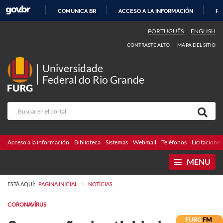
COMUNICA BR
ACCESO A LA INFORMACIÓN
PA
IR
PORTUGUÊS
ENGLISH
AL
CONTRASTE ALTO
MAPA DEL SITIO
CONTENIDO
Universidade
Federal do Rio Grande
Acceso a la información
Biblioteca
Sistemas
Webmail
Teléfonos
Licitaciones
MENU
>
ESTÁ AQUÍ:
PAGINA INICIAL
NOTÍCIAS
CORONAVÍRUS