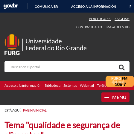
COMUNICA BR
ACCESO A LA INFORMACIÓN
PA
IR
PORTUGUÊS
ENGLISH
AL
CONTRASTE ALTO
MAPA DEL SITIO
CONTENIDO
Universidade
Federal do Rio Grande
Acceso a la información
Biblioteca
Sistemas
Webmail
Teléfonos
Licitaciones
MENU
ESTÁ AQUÍ:
PAGINA INICIAL
Tema "qualidade e segurança de