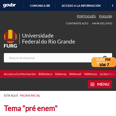
COMUNICA BR
ACCESO A LA INFORMACIÓN
PA
IR
PORTUGUÊS
ENGLISH
AL
CONTRASTE ALTO
MAPA DEL SITIO
CONTENIDO
Universidade
Federal do Rio Grande
Acceso a la información
Biblioteca
Sistemas
Webmail
Teléfonos
Licitaciones
MENU
ESTÁ AQUÍ:
PAGINA INICIAL
Tema "pré enem"