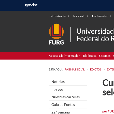
Ir al contenido
Ir al menú
Ir al buscador
1
2
3
Universida
Federal do 
Acceso a la información
Biblioteca
Sistemas
>
>
ESTÁ AQUÍ:
PAGINA INICIAL
EDICTOS
EXTE
Cu
Noticias
se
Ingreso
Nuestras carreras
Guia de Fontes
por
FUR
22ª Semana