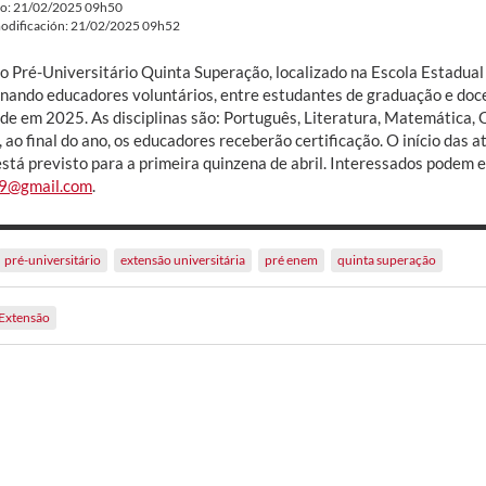
do: 21/02/2025 09h50
odificación: 21/02/2025 09h52
o Pré-Universitário Quinta Superação, localizado na Escola Estadual 
onando educadores voluntários, entre estudantes de graduação e doce
ade em 2025. As disciplinas são: Português, Literatura, Matemática, 
, ao final do ano, os educadores receberão certificação. O início das 
stá previsto para a primeira quinzena de abril. Interessados podem e
49@gmail.com
.
pré-universitário
extensão universitária
pré enem
quinta superação
Extensão