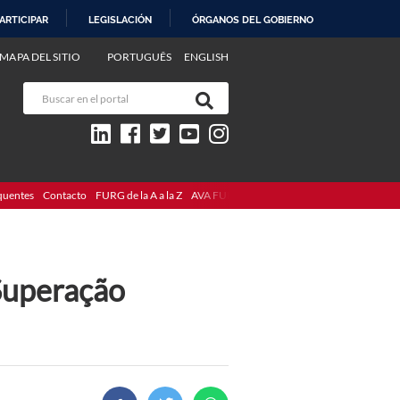
ARTICIPAR
LEGISLACIÓN
ÓRGANOS DEL GOBIERNO
MAPA DEL SITIO
PORTUGUÊS
ENGLISH
quentes
Contacto
FURG de la A a la Z
AVA FURG
Superação