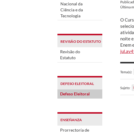
Publica
Nacional da
Última m
Ciência e da
Tecnologia
O Curs
seleci
ativid
noite e
REVISÃO DO ESTATUTO
Enem e
jul.av
Revisão do
Estatuto
Tema(s):
DEFESO ELEITORAL
Sujeto:
Defeso Eleitoral
ENSEÑANZA
Prorrectoría de