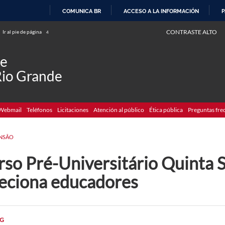
COMUNICA BR
ACCESO A LA INFORMACIÓN
P
IR
CONTRASTE ALTO
Ir al pie de página
4
AL
CONTENIDO
de
Rio Grande
Webmail
Teléfonos
Licitaciones
Atención al público
Ética pública
Preguntas fre
NSÃO
rso Pré-Universitário Quinta 
leciona educadores
G