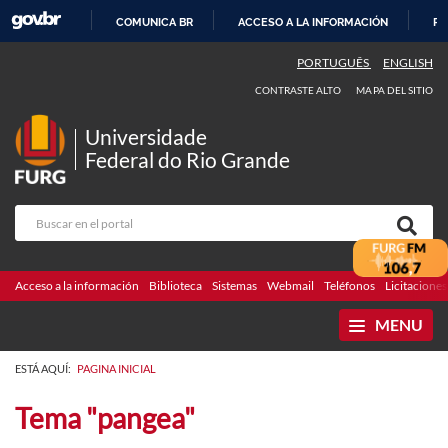
COMUNICA BR
ACCESO A LA INFORMACIÓN
PA
IR
PORTUGUÊS
ENGLISH
AL
CONTRASTE ALTO
MAPA DEL SITIO
CONTENIDO
Universidade
Federal do Rio Grande
Acceso a la información
Biblioteca
Sistemas
Webmail
Teléfonos
Licitaciones
MENU
ESTÁ AQUÍ:
PAGINA INICIAL
Tema "pangea"