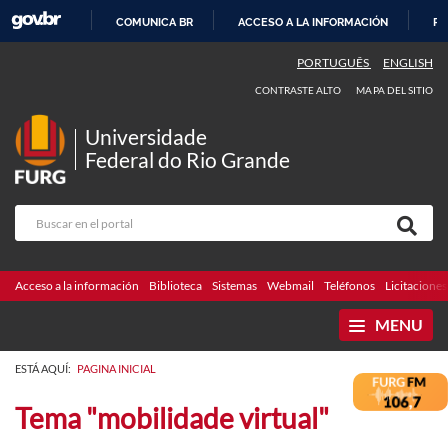
COMUNICA BR
ACCESO A LA INFORMACIÓN
PA
IR
PORTUGUÊS
ENGLISH
AL
CONTRASTE ALTO
MAPA DEL SITIO
CONTENIDO
Universidade
Federal do Rio Grande
Acceso a la información
Biblioteca
Sistemas
Webmail
Teléfonos
Licitaciones
MENU
ESTÁ AQUÍ:
PAGINA INICIAL
Tema "mobilidade virtual"