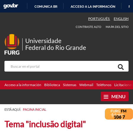
COMUNICA BR
ACCESO A LA INFORMACIÓN
PA
IR
PORTUGUÊS
ENGLISH
AL
CONTRASTE ALTO
MAPA DEL SITIO
CONTENIDO
Universidade
Federal do Rio Grande
Acceso a la información
Biblioteca
Sistemas
Webmail
Teléfonos
Licitaciones
MENU
ESTÁ AQUÍ:
PAGINA INICIAL
Tema "inclusão digital"