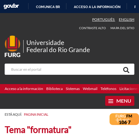
COMUNICA BR
ACCESO A LA INFORMACIÓN
PA
IR
PORTUGUÊS
ENGLISH
AL
CONTRASTE ALTO
MAPA DEL SITIO
CONTENIDO
Universidade
Federal do Rio Grande
Acceso a la información
Biblioteca
Sistemas
Webmail
Teléfonos
Licitaciones
MENU
ESTÁ AQUÍ:
PAGINA INICIAL
Tema "formatura"