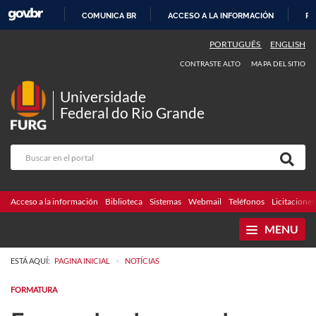
COMUNICA BR
ACCESO A LA INFORMACIÓN
PA
IR
PORTUGUÊS
ENGLISH
AL
CONTRASTE ALTO
MAPA DEL SITIO
CONTENIDO
Universidade
Federal do Rio Grande
Acceso a la información
Biblioteca
Sistemas
Webmail
Teléfonos
Licitaciones
MENU
>
ESTÁ AQUÍ:
PAGINA INICIAL
NOTÍCIAS
FORMATURA