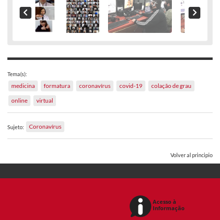
Tema(s):
medicina
formatura
coronavírus
covid-19
colação de grau
online
virtual
Coronavírus
Sujeto:
Volver al principio