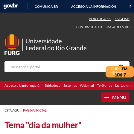
COMUNICA BR
ACCESO A LA INFORMACIÓN
PA
IR
PORTUGUÊS
ENGLISH
AL
CONTRASTE ALTO
MAPA DEL SITIO
CONTENIDO
Universidade
Federal do Rio Grande
Acceso a la información
Biblioteca
Sistemas
Webmail
Teléfonos
Licitaciones
MENU
ESTÁ AQUÍ:
PAGINA INICIAL
Tema "dia da mulher"