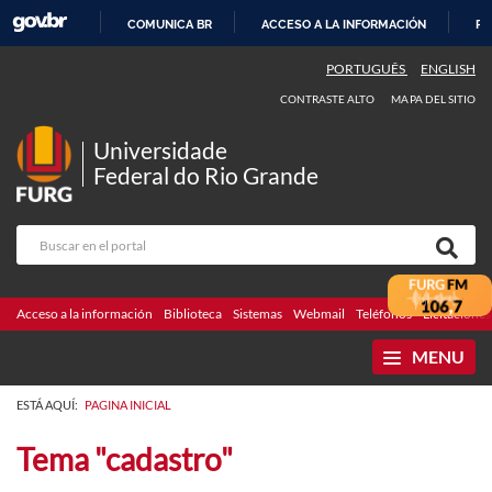
COMUNICA BR
ACCESO A LA INFORMACIÓN
PA
IR
PORTUGUÊS
ENGLISH
AL
CONTRASTE ALTO
MAPA DEL SITIO
CONTENIDO
Universidade
Federal do Rio Grande
Acceso a la información
Biblioteca
Sistemas
Webmail
Teléfonos
Licitaciones
MENU
ESTÁ AQUÍ:
PAGINA INICIAL
Tema "cadastro"