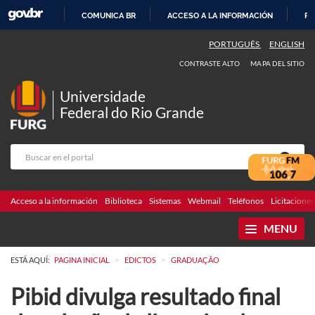
COMUNICA BR
ACCESO A LA INFORMACIÓN
PA
IR
PORTUGUÊS
ENGLISH
AL
CONTRASTE ALTO
MAPA DEL SITIO
CONTENIDO
Universidade
Federal do Rio Grande
Acceso a la información
Biblioteca
Sistemas
Webmail
Teléfonos
Licitaciones
MENU
>
>
ESTÁ AQUÍ:
PAGINA INICIAL
EDICTOS
GRADUAÇÃO
Pibid divulga resultado final