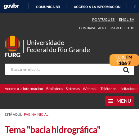
COMUNICA BR
ACCESO A LA INFORMACIÓN
PA
IR
PORTUGUÊS
ENGLISH
AL
CONTRASTE ALTO
MAPA DEL SITIO
CONTENIDO
Universidade
Federal do Rio Grande
Acceso a la información
Biblioteca
Sistemas
Webmail
Teléfonos
Licitaciones
MENU
ESTÁ AQUÍ:
PAGINA INICIAL
Tema "bacia hidrográfica"