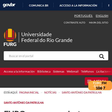
COMUNICA BR
ACCESO A LA INFORMACIÓN
PA
IR
PORTUGUÊS
ENGLISH
AL
CONTRASTE ALTO
MAPA DEL SITIO
CONTENIDO
Universidade
Federal do Rio Grande
Acceso a la información
Biblioteca
Sistemas
Webmail
Teléfonos
Licitaciones
MENU
>
>
ESTÁ AQUÍ:
PAGINA INICIAL
NOTÍCIAS
SANTO ANTÔNIO DA PATRULHA
SANTO ANTÔNIO DA PATRULHA