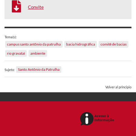
Convite
Tema(s):
campus santo antônio da patrulha
bacia hidrográfica
comitê de bacias
rio gravataí
ambiente
Santo Antônio da Patrulha
Sujeto:
Volver al principio