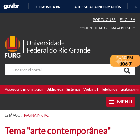
COMUNICA BR
ACCESO A LA INFORMACIÓN
PA
IR
PORTUGUÊS
ENGLISH
AL
CONTRASTE ALTO
MAPA DEL SITIO
CONTENIDO
Universidade
Federal do Rio Grande
Acceso a la información
Biblioteca
Sistemas
Webmail
Teléfonos
Licitaciones
MENU
ESTÁ AQUÍ:
PAGINA INICIAL
Tema "arte contemporânea"