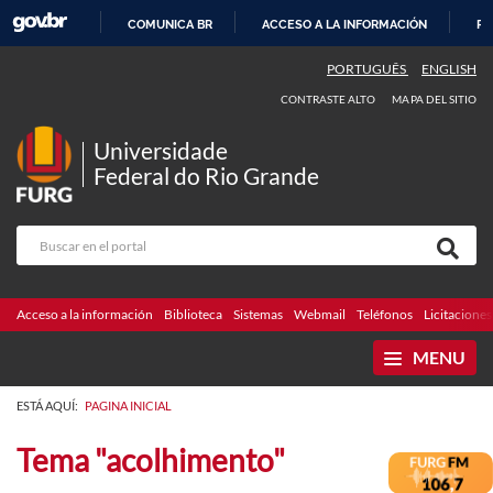
COMUNICA BR
ACCESO A LA INFORMACIÓN
PA
IR
PORTUGUÊS
ENGLISH
AL
CONTRASTE ALTO
MAPA DEL SITIO
CONTENIDO
Universidade
Federal do Rio Grande
Acceso a la información
Biblioteca
Sistemas
Webmail
Teléfonos
Licitaciones
MENU
ESTÁ AQUÍ:
PAGINA INICIAL
Tema "acolhimento"