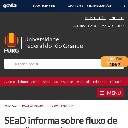
COMUNICA BR
ACCESO A LA INFORMACIÓN
PA
IR
PORTUGUÊS
ENGLISH
AL
CONTRASTE ALTO
MAPA DEL SITIO
CONTENIDO
Universidade
Federal do Rio Grande
Acceso a la información
Biblioteca
Sistemas
Webmail
Teléfonos
Licitaciones
MENU
>
ESTÁ AQUÍ:
PAGINA INICIAL
ADVERTENCIAS
SEaD informa sobre fluxo de