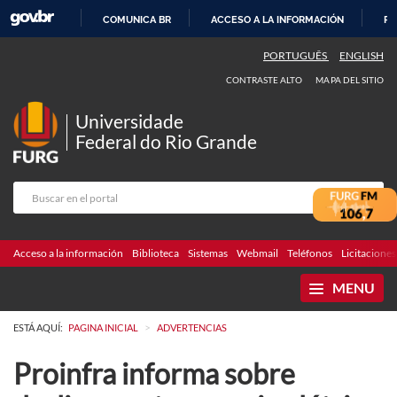
COMUNICA BR
ACCESO A LA INFORMACIÓN
PA
IR
PORTUGUÊS
ENGLISH
AL
CONTRASTE ALTO
MAPA DEL SITIO
CONTENIDO
Universidade
Federal do Rio Grande
Acceso a la información
Biblioteca
Sistemas
Webmail
Teléfonos
Licitaciones
MENU
>
ESTÁ AQUÍ:
PAGINA INICIAL
ADVERTENCIAS
Proinfra informa sobre