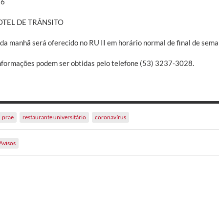
26
OTEL DE TRÂNSITO
 da manhã será oferecido no RU II em horário normal de final de sem
nformações podem ser obtidas pelo telefone (53) 3237-3028.
prae
restaurante universitário
coronavírus
Avisos