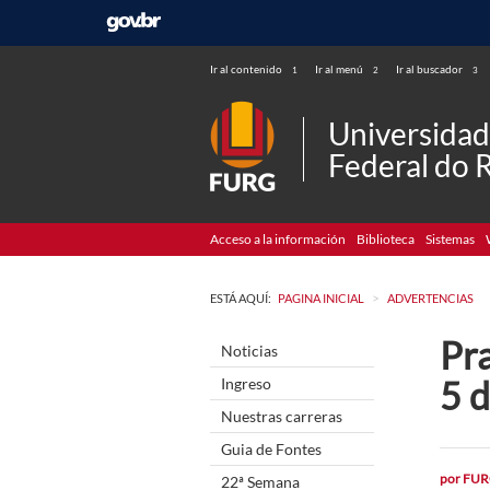
Ir al contenido
Ir al menú
Ir al buscador
1
2
3
Universida
Federal do 
Acceso a la información
Biblioteca
Sistemas
>
ESTÁ AQUÍ:
PAGINA INICIAL
ADVERTENCIAS
Pr
Noticias
5 d
Ingreso
Nuestras carreras
Guia de Fontes
por
FUR
22ª Semana