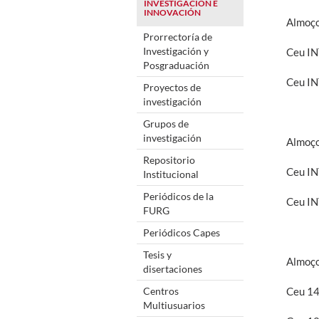
INVESTIGACIÓN E
INNOVACIÓN
Almoço
Prorrectoría de
Investigación y
Ceu I
Posgraduación
Ceu IN
Proyectos de
investigación
Grupos de
investigación
Almoço
Repositorio
Ceu IN
Institucional
Periódicos de la
Ceu I
FURG
Periódicos Capes
Tesis y
Almoço
disertaciones
Centros
Ceu 1
Multiusuarios