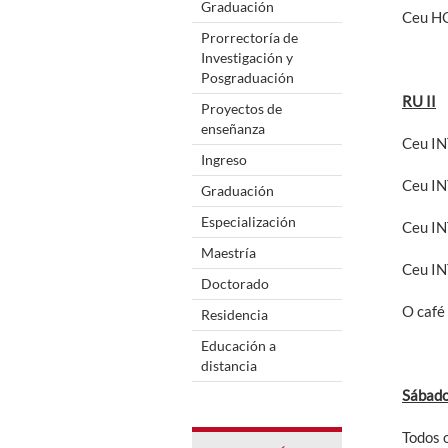
Graduación
Ceu H
Prorrectoría de
Investigación y
Posgraduación
RU II
Proyectos de
enseñanza
Ceu I
Ingreso
Ceu IN
Graduación
Especialización
Ceu IN
Maestría
Ceu I
Doctorado
O café
Residencia
Educación a
distancia
Sábado
Todos 