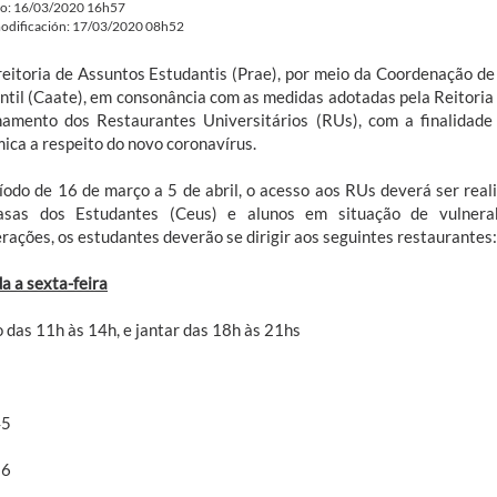
do: 16/03/2020 16h57
odificación: 17/03/2020 08h52
reitoria de Assuntos Estudantis (Prae), por meio da Coordenação d
ntil (Caate), em consonância com as medidas adotadas pela Reitoria 
namento dos Restaurantes Universitários (RUs), com a finalidad
ica a respeito do novo coronavírus.
íodo de 16 de março a 5 de abril, o acesso aos RUs deverá ser reali
sas dos Estudantes (Ceus) e alunos em situação de vulnerabi
rações, os estudantes deverão se dirigir aos seguintes restaurantes:
a a sexta-feira
 das 11h às 14h, e jantar das 18h às 21hs
45
26