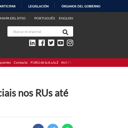
ARTICIPAR
LEGISLACIÓN
ÓRGANOS DEL GOBIERNO
MAPA DEL SITIO
PORTUGUÊS
ENGLISH
quentes
Contacto
FURG de la A a la Z
AVA FURG
iais nos RUs até