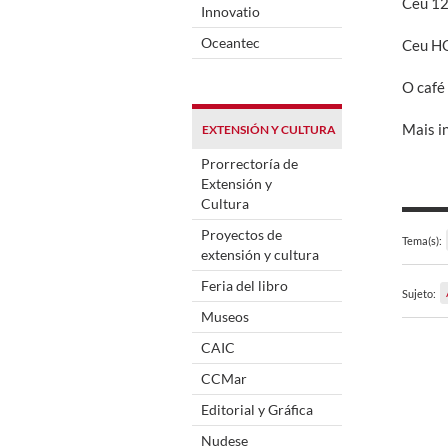
Ceu 1
Innovatio
Oceantec
Ceu H
O café
Mais i
EXTENSIÓN Y CULTURA
Prorrectoría de
Extensión y
Cultura
Proyectos de
Tema(s):
extensión y cultura
Feria del libro
Sujeto:
Museos
CAIC
CCMar
Editorial y Gráfica
Nudese