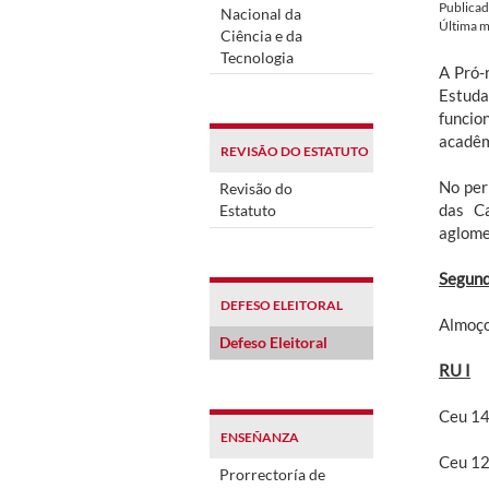
Publica
Nacional da
Última m
Ciência e da
Tecnologia
A Pró-
Estuda
funcio
acadêm
REVISÃO DO ESTATUTO
No per
Revisão do
das Ca
Estatuto
aglome
Segund
DEFESO ELEITORAL
Almoço
Defeso Eleitoral
RU I
Ceu 1
ENSEÑANZA
Ceu 1
Prorrectoría de