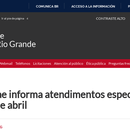
COMUNICA BR
ACCESO A LA INFORMACIÓN
P
IR
CONTRASTE ALTO
Ir al pie de página
4
AL
CONTENIDO
de
Rio Grande
Webmail
Teléfonos
Licitaciones
Atención al público
Ética pública
Preguntas fre
ae informa atendimentos espec
e abril
G