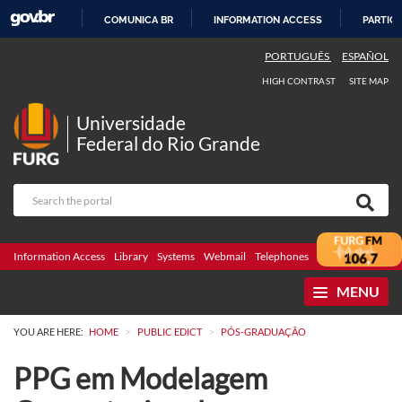
COMUNICA BR
INFORMATION ACCESS
PARTICI
SKIP
PORTUGUÊS
ESPAÑOL
TO
HIGH CONTRAST
SITE MAP
CONTENT
Universidade
Federal do Rio Grande
Information Access
Library
Systems
Webmail
Telephones
Bidding
Ombuds
MENU
>
>
YOU ARE HERE:
HOME
PUBLIC EDICT
PÓS-GRADUAÇÃO
PPG em Modelagem