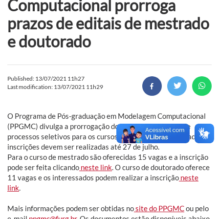
Computacional prorroga
prazos de editais de mestrado
e doutorado
Published: 13/07/2021 11h27
Last modification: 13/07/2021 11h29
O Programa de Pós-graduação em Modelagem Computacional
(PPGMC) divulga a prorrogação dos prazos dos editais de
processos seletivos para os cursos de mestrado e doutorado. As
inscrições devem ser realizadas até 27 de julho.
Para o curso de mestrado são oferecidas 15 vagas e a inscrição
pode ser feita clicando
neste link
. O curso de doutorado oferece
11 vagas e os interessados podem realizar a inscrição
neste
link
.
Mais informações podem ser obtidas no
site do PPGMC
ou pelo
e-mail
ppgmc@furg.br
. Os documentos estão disponíveis abaixo.