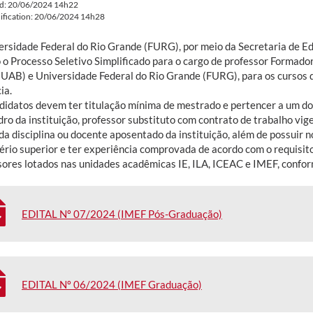
ed: 20/06/2024 14h22
ification: 20/06/2024 14h28
ersidade Federal do Rio Grande (FURG), por meio da Secretaria de Ed
o o Processo Seletivo Simplificado para o cargo de professor Formad
 (UAB) e Universidade Federal do Rio Grande (FURG), para os cursos
ia.
didatos devem ter titulação mínima de mestrado e pertencer a um dos
ro da instituição, professor substituto com contrato de trabalho vige
 da disciplina ou docente aposentado da instituição, além de possuir
ério superior e ter experiência comprovada de acordo com o requisit
sores lotados nas unidades acadêmicas IE, ILA, ICEAC e IMEF, conform
EDITAL Nº 07/2024 (IMEF Pós-Graduação)
EDITAL Nº 06/2024 (IMEF Graduação)