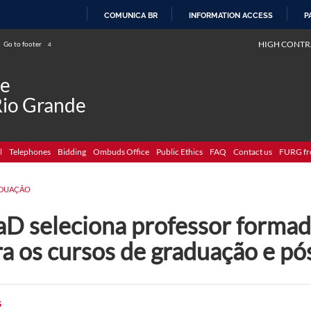
COMUNICA BR
INFORMATION ACCESS
P
SKIP
HIGH CONTR
Go to footer
4
TO
CONTENT
de
Rio Grande
l
Telephones
Bidding
Ombuds Office
Public Ethics
FAQ
Contact us
FURG fr
DUAÇÃO
aD seleciona professor form
ra os cursos de graduação e p
G