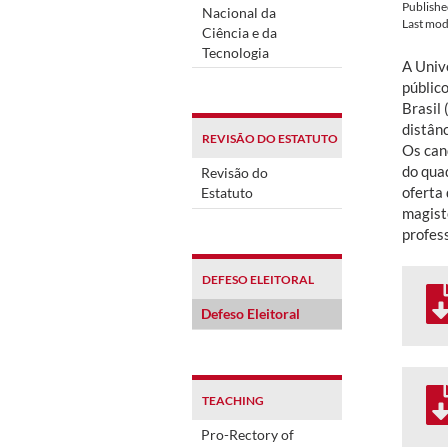
Publish
Nacional da
Last mod
Ciência e da
Tecnologia
A Univ
públic
Brasil
distânc
REVISÃO DO ESTATUTO
Os can
do quad
Revisão do
oferta
Estatuto
magist
profes
DEFESO ELEITORAL
Defeso Eleitoral
TEACHING
Pro-Rectory of