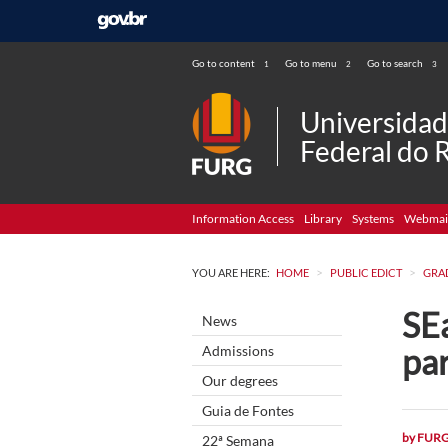
Go to content
Go to menu
Go to search
1
2
3
Universida
Federal do 
Information Access
Library
Systems
Webmai
>
>
YOU ARE HERE:
HOME
PUBLIC EDICT
GRA
SE
News
pa
Admissions
Our degrees
Guia de Fontes
by
FUR
22ª Semana