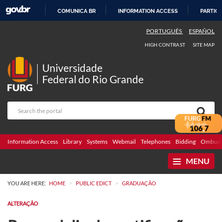
COMUNICA BR
INFORMATION ACCESS
PARTICI
SKIP
PORTUGUÊS
ESPAÑOL
TO
HIGH CONTRAST
SITE MAP
CONTENT
Universidade
Federal do Rio Grande
Information Access
Library
Systems
Webmail
Telephones
Bidding
Ombuds
MENU
>
>
YOU ARE HERE:
HOME
PUBLIC EDICT
GRADUAÇÃO
ALTERAÇÃO