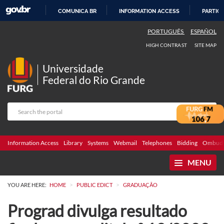
COMUNICA BR
INFORMATION ACCESS
PARTICI
SKIP
PORTUGUÊS
ESPAÑOL
TO
HIGH CONTRAST
SITE MAP
CONTENT
Universidade
Federal do Rio Grande
Information Access
Library
Systems
Webmail
Telephones
Bidding
Ombuds
MENU
>
>
YOU ARE HERE:
HOME
PUBLIC EDICT
GRADUAÇÃO
Prograd divulga resultado