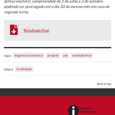
defeso eleitoral, compreendido de 2 de julho a 2 de outubro,
podendo ser prorrogado até o dia 30 do mesmo mês em caso de
segundo turno.
Resultado final
engenharia mecânica
prograd
pet
resultado final
Tag(s):
Graduação
Subject:
Back to Top