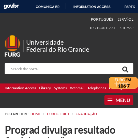
COMUNICA BR
INFORMATION ACCESS
PARTICI
SKIP
PORTUGUÊS
ESPAÑOL
TO
HIGH CONTRAST
SITE MAP
CONTENT
Universidade
Federal do Rio Grande
Information Access
Library
Systems
Webmail
Telephones
Bidding
Ombuds
MENU
>
>
YOU ARE HERE:
HOME
PUBLIC EDICT
GRADUAÇÃO
Prograd divulga resultado