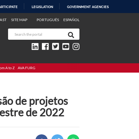
ARTICIPATE
LEGISLATION
GOVERNMENT AGENCIES
AST
SITE MAP
PORTUGUÊS
ESPAÑOL
om A to Z
AVA FURG
são de projetos
mestre de 2022