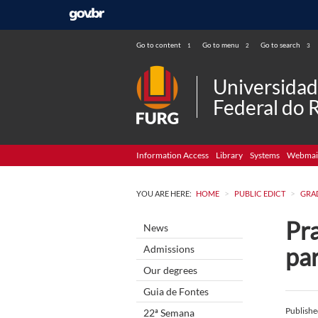
Go to content
Go to menu
Go to search
1
2
3
Universida
Federal do 
Information Access
Library
Systems
Webmai
>
>
YOU ARE HERE:
HOME
PUBLIC EDICT
GRA
Pr
News
pa
Admissions
Our degrees
Guia de Fontes
Publish
22ª Semana