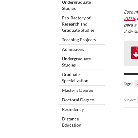
Undergraduate
Studies
Este m
Pro-Rectory of
2018
,
Research and
para a 
Graduate Studies
2 de o
Teaching Projects
Admissions
Undergraduate
Studies
Graduate
Specialization
Tag(s):
Master's Degree
Doctoral Degree
Subject:
Resindency
Distance
Education