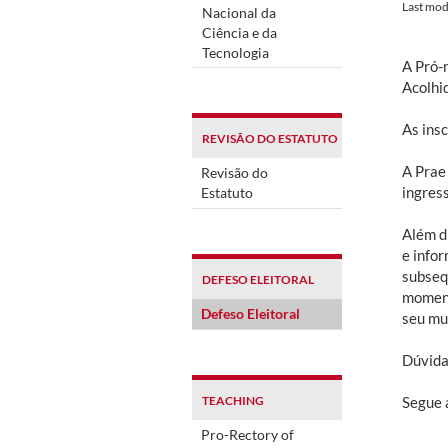
Last mod
Nacional da
Ciência e da
Tecnologia
A Pró-
Acolhi
As ins
REVISÃO DO ESTATUTO
A Prae 
Revisão do
ingres
Estatuto
Além di
e info
subseq
DEFESO ELEITORAL
moment
Defeso Eleitoral
seu mun
Dúvida
TEACHING
Segue a
Pro-Rectory of