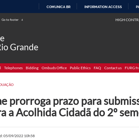
COMUNICA BR
INFORMATION ACCESS
P
SKIP
HIGH CONTR
Go to footer
4
TO
CONTENT
de
Rio Grande
l
Telephones
Bidding
Ombuds Office
Public Ethics
FAQ
Contact us
FURG fr
DUAÇÃO
ae prorroga prazo para submis
ra a Acolhida Cidadã do 2º se
ed: 05/09/2022 10h58