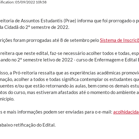
ification: 05/09/2022 10h58
reitoria de Assuntos Estudantis (Prae) informa que foi prorrogado o 
da Cidadã do 2º semestre de 2022.
crições foram prorrogadas até 8 de setembro pelo
Sistema de Inscriçõ
reitera que neste edital, faz-se necessário acolher todos e todas, e
sando no 2º semestre letivo de 2022 - curso de Enfermagem e Edital
sso, a Pró-reitoria ressalta que as experiências acadêmicas promovid
rmação, acolher a todos e todas significa contemplar os estudantes q
uentes e/ou que estão retornando às aulas, bem como os demais est
os do curso, mas estiveram afastados até o momento do ambiente ac
icípio.
s e mais informações podem ser enviadas para o e-mail:
acolhidacid
baixo retificação do Edital.