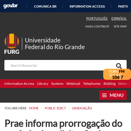
COMUNICA BR
INFORMATION ACCESS
PARTICI
SKIP
PORTUGUÊS
ESPAÑOL
TO
HIGH CONTRAST
SITE MAP
CONTENT
Universidade
Federal do Rio Grande
Information Access
Library
Systems
Webmail
Telephones
Bidding
Ombuds
MENU
>
>
YOU ARE HERE:
HOME
PUBLIC EDICT
GRADUAÇÃO
Prae informa prorrogação do