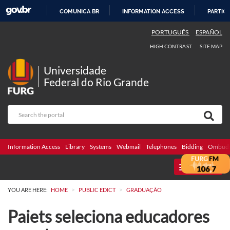
COMUNICA BR
INFORMATION ACCESS
PARTICI
SKIP
PORTUGUÊS
ESPAÑOL
TO
HIGH CONTRAST
SITE MAP
CONTENT
Universidade
Federal do Rio Grande
Information Access
Library
Systems
Webmail
Telephones
Bidding
Ombuds
MENU
>
>
YOU ARE HERE:
HOME
PUBLIC EDICT
GRADUAÇÃO
Paiets seleciona educadores