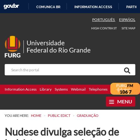
COMUNICA BR
INFORMATION ACCESS
PARTICI
SKIP
PORTUGUÊS
ESPAÑOL
TO
HIGH CONTRAST
SITE MAP
CONTENT
Universidade
Federal do Rio Grande
Information Access
Library
Systems
Webmail
Telephones
Bidding
Ombuds
MENU
>
>
YOU ARE HERE:
HOME
PUBLIC EDICT
GRADUAÇÃO
Nudese divulga seleção de