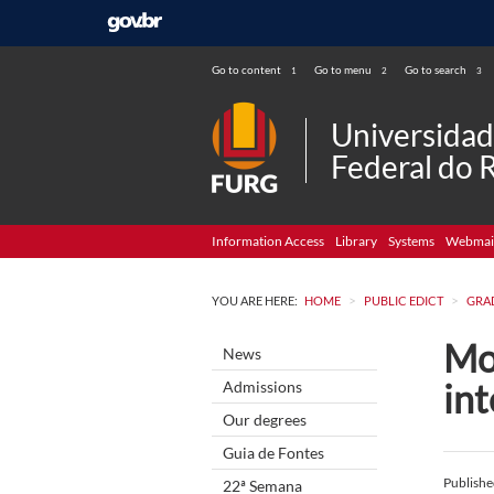
Go to content
Go to menu
Go to search
1
2
3
Universida
Federal do 
Information Access
Library
Systems
Webmai
>
>
YOU ARE HERE:
HOME
PUBLIC EDICT
GRA
Mo
News
in
Admissions
Our degrees
Guia de Fontes
Publish
22ª Semana