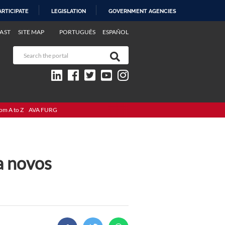
ARTICIPATE
LEGISLATION
GOVERNMENT AGENCIES
AST
SITE MAP
PORTUGUÊS
ESPAÑOL
om A to Z
AVA FURG
a novos