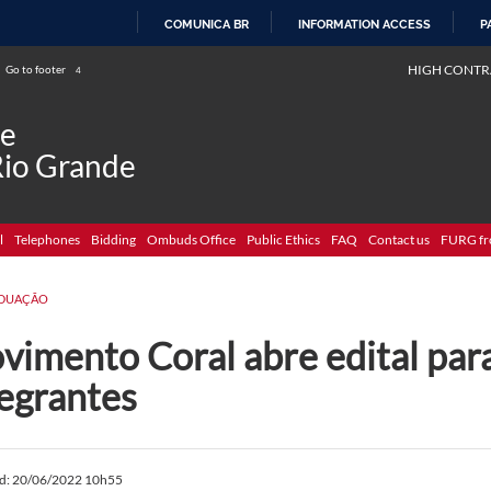
COMUNICA BR
INFORMATION ACCESS
P
SKIP
HIGH CONTR
Go to footer
4
TO
CONTENT
de
Rio Grande
l
Telephones
Bidding
Ombuds Office
Public Ethics
FAQ
Contact us
FURG fr
DUAÇÃO
vimento Coral abre edital par
tegrantes
ed: 20/06/2022 10h55