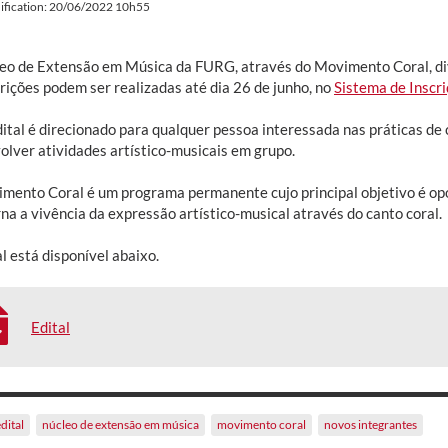
ification: 20/06/2022 10h55
eo de Extensão em Música da FURG, através do Movimento Coral, divu
rições podem ser realizadas até dia 26 de junho, no
Sistema de Inscr
ital é direcionado para qualquer pessoa interessada nas práticas de 
olver atividades artístico-musicais em grupo.
mento Coral é um programa permanente cujo principal objetivo é opo
na a vivência da expressão artístico-musical através do canto coral.
l está disponível abaixo.
Edital
dital
núcleo de extensão em música
movimento coral
novos integrantes