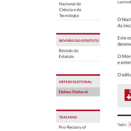
Last mod
Nacional da
Ciência e da
Tecnologia
O Núcl
As insc
Este ed
REVISÃO DO ESTATUTO
desenv
Revisão do
O Movi
Estatuto
e exter
O edita
DEFESO ELEITORAL
Defeso Eleitoral
TEACHING
e
Tag(s):
Pro-Rectory of