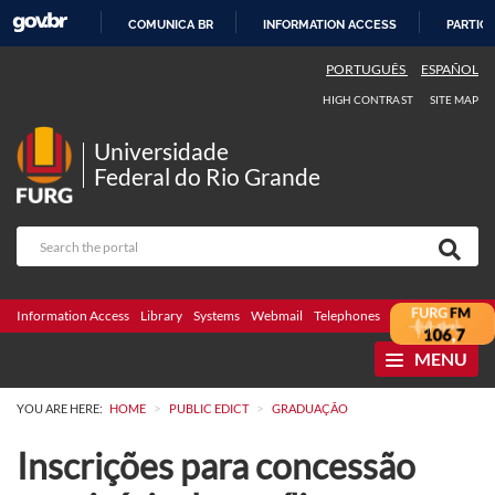
COMUNICA BR
INFORMATION ACCESS
PARTICI
SKIP
PORTUGUÊS
ESPAÑOL
TO
HIGH CONTRAST
SITE MAP
CONTENT
Universidade
Federal do Rio Grande
Information Access
Library
Systems
Webmail
Telephones
Bidding
Ombuds
MENU
>
>
YOU ARE HERE:
HOME
PUBLIC EDICT
GRADUAÇÃO
Inscrições para concessão