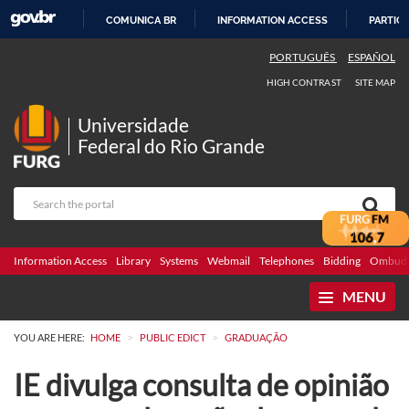
COMUNICA BR
INFORMATION ACCESS
PARTICI
SKIP
PORTUGUÊS
ESPAÑOL
TO
HIGH CONTRAST
SITE MAP
CONTENT
Universidade
Federal do Rio Grande
Information Access
Library
Systems
Webmail
Telephones
Bidding
Ombuds
MENU
>
>
YOU ARE HERE:
HOME
PUBLIC EDICT
GRADUAÇÃO
IE divulga consulta de opinião