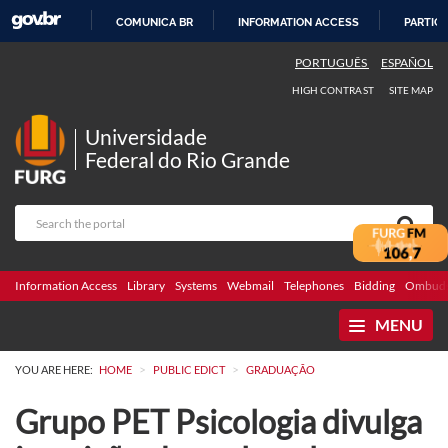
COMUNICA BR
INFORMATION ACCESS
PARTICI
SKIP
PORTUGUÊS
ESPAÑOL
TO
HIGH CONTRAST
SITE MAP
CONTENT
Universidade
Federal do Rio Grande
Information Access
Library
Systems
Webmail
Telephones
Bidding
Ombuds
MENU
>
>
YOU ARE HERE:
HOME
PUBLIC EDICT
GRADUAÇÃO
Grupo PET Psicologia divulga