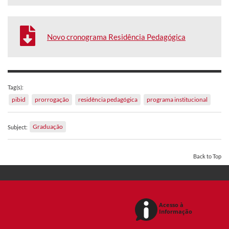
Novo cronograma Residência Pedagógica
Tag(s):
pibid
prorrogação
residência pedagógica
programa institucional
Graduação
Subject:
Back to Top