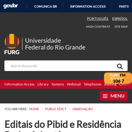
COMUNICA BR
INFORMATION ACCESS
PARTICI
SKIP
PORTUGUÊS
ESPAÑOL
TO
HIGH CONTRAST
SITE MAP
CONTENT
Universidade
Federal do Rio Grande
Information Access
Library
Systems
Webmail
Telephones
Bidding
Ombuds
MENU
>
>
YOU ARE HERE:
HOME
PUBLIC EDICT
GRADUAÇÃO
Editais do Pibid e Residência