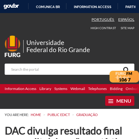
COMUNICA BR
INFORMATION ACCESS
PARTICI
SKIP
PORTUGUÊS
ESPAÑOL
TO
HIGH CONTRAST
SITE MAP
CONTENT
Universidade
Federal do Rio Grande
Information Access
Library
Systems
Webmail
Telephones
Bidding
Ombuds
MENU
>
>
YOU ARE HERE:
HOME
PUBLIC EDICT
GRADUAÇÃO
DAC divulga resultado final