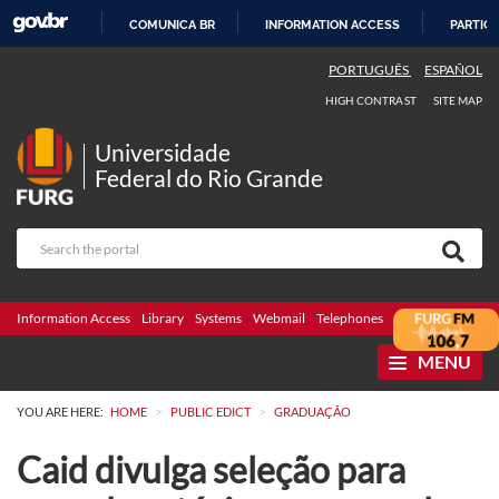
COMUNICA BR
INFORMATION ACCESS
PARTICI
SKIP
PORTUGUÊS
ESPAÑOL
TO
HIGH CONTRAST
SITE MAP
CONTENT
Universidade
Federal do Rio Grande
Information Access
Library
Systems
Webmail
Telephones
Bidding
Ombuds
MENU
>
>
YOU ARE HERE:
HOME
PUBLIC EDICT
GRADUAÇÃO
Caid divulga seleção para