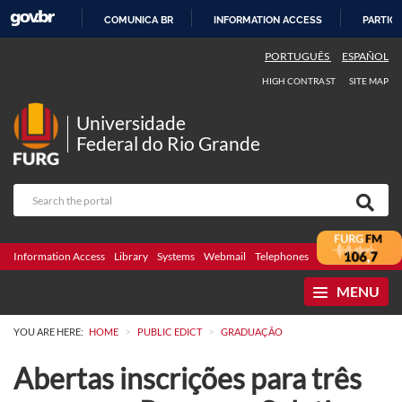
COMUNICA BR
INFORMATION ACCESS
PARTICI
SKIP
PORTUGUÊS
ESPAÑOL
TO
HIGH CONTRAST
SITE MAP
CONTENT
Universidade
Federal do Rio Grande
Information Access
Library
Systems
Webmail
Telephones
Bidding
Ombuds
MENU
>
>
YOU ARE HERE:
HOME
PUBLIC EDICT
GRADUAÇÃO
Abertas inscrições para três