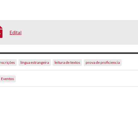
Edital
inscrições
língua estrangeira
leitura de textos
prova de proficiencia
Eventos