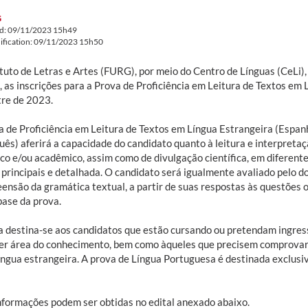
G
ed: 09/11/2023 15h49
ification: 09/11/2023 15h50
ituto de Letras e Artes (FURG), por meio do Centro de Línguas (CeLi)
9, as inscrições para a Prova de Proficiência em Leitura de Textos e
re de 2023.
 de Proficiência em Leitura de Textos em Língua Estrangeira (Espanho
uês) aferirá a capacidade do candidato quanto à leitura e interpretaç
ico e/ou acadêmico, assim como de divulgação científica, em diferent
 principais e detalhada. O candidato será igualmente avaliado pelo d
nsão da gramática textual, a partir de suas respostas às questões ob
base da prova.
a destina-se aos candidatos que estão cursando ou pretendam ingre
er área do conhecimento, bem como àqueles que precisem comprovar 
íngua estrangeira. A prova de Língua Portuguesa é destinada exclusi
nformações podem ser obtidas no edital anexado abaixo.