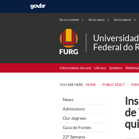
Go to content
Go to menu
Go to search
1
2
3
Universida
Federal do 
Information Access
Library
Systems
Webmai
>
>
YOU ARE HERE:
HOME
PUBLIC EDICT
EVE
Ins
News
de
Admissions
Our degrees
qui
Guia de Fontes
22ª Semana