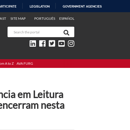
ARTICIPATE
LEGISLATION
GOVERNMENT AGENCIES
AST
SITE MAP
PORTUGUÊS
ESPAÑOL
om A to Z
AVA FURG
ncia em Leitura
 encerram nesta