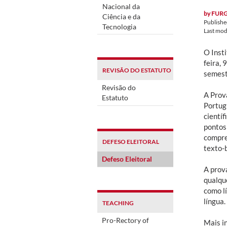
Nacional da
by
FUR
Ciência e da
Publish
Tecnologia
Last mod
O Inst
feira, 
REVISÃO DO ESTATUTO
semest
Revisão do
A Prova
Estatuto
Portug
científ
pontos
compree
DEFESO ELEITORAL
texto-
Defeso Eleitoral
A prov
qualqu
como l
língua.
TEACHING
Pro-Rectory of
Mais i