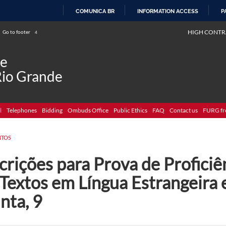
COMUNICA BR
INFORMATION ACCESS
P
SKIP
HIGH CONTR
Go to footer
4
TO
CONTENT
de
Rio Grande
l
Telephones
Bidding
Ombuds Office
Public Ethics
FAQ
Contact us
FURG fr
NTOS
crições para Prova de Proficiê
 Textos em Língua Estrangeira
nta, 9