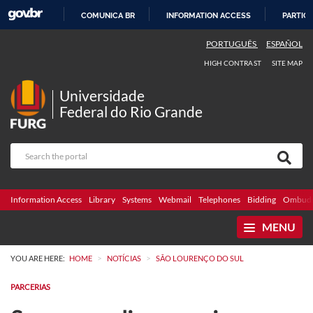
COMUNICA BR
INFORMATION ACCESS
PARTICI
SKIP
PORTUGUÊS
ESPAÑOL
TO
HIGH CONTRAST
SITE MAP
CONTENT
Universidade
Federal do Rio Grande
Information Access
Library
Systems
Webmail
Telephones
Bidding
Ombuds
MENU
>
>
YOU ARE HERE:
HOME
NOTÍCIAS
SÃO LOURENÇO DO SUL
PARCERIAS