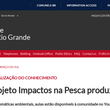
COMUNICA BR
INFORMATION ACCESS
P
SKIP
HIGH CONTR
Go to footer
4
TO
CONTENT
de
Rio Grande
l
Telephones
Bidding
Ombuds Office
Public Ethics
FAQ
Contact us
FURG fr
RENÇO DO SUL
ALIZAÇÃO DO CONHECIMENTO
ojeto Impactos na Pesca produ
máticas ambientais, aulas estão disponíveis à comunidade no Yo