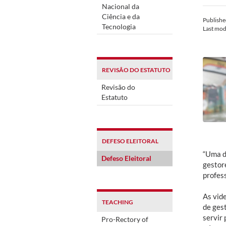
Nacional da
Ciência e da
Publish
Tecnologia
Last mod
REVISÃO DO ESTATUTO
Revisão do
Estatuto
DEFESO ELEITORAL
“Uma d
Defeso Eleitoral
gestore
profes
As vid
TEACHING
de gest
servir 
Pro-Rectory of