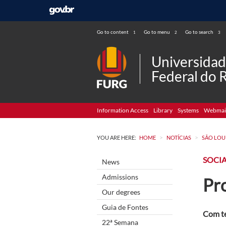
Go to content
Go to menu
Go to search
1
2
3
Universida
Federal do 
Information Access
Library
Systems
Webmai
>
>
YOU ARE HERE:
HOME
NOTÍCIAS
SÃO LOU
SOCI
News
Admissions
Pr
Our degrees
Guia de Fontes
Com te
22ª Semana