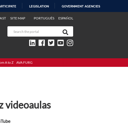
ARTICIPATE
LEGISLATION
GOVERNMENT AGENCIES
AST
SITE MAP
PORTUGUÊS
ESPAÑOL
om A to Z
AVA FURG
z videoaulas
uTube