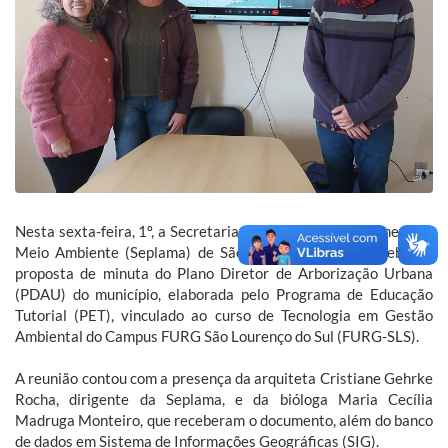
Nesta sexta-feira, 1º, a Secretaria Municipal de Planejamento e
Meio Ambiente (Seplama) de São Lourenço do Sul recebeu a
proposta de minuta do Plano Diretor de Arborização Urbana
(PDAU) do município, elaborada pelo Programa de Educação
Tutorial (PET), vinculado ao curso de Tecnologia em Gestão
Ambiental do Campus FURG São Lourenço do Sul (FURG-SLS).
A reunião contou com a presença da arquiteta Cristiane Gehrke
Rocha, dirigente da Seplama, e da bióloga Maria Cecília
Madruga Monteiro, que receberam o documento, além do banco
de dados em Sistema de Informações Geográficas (SIG).