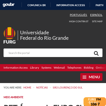
COMUNICA BR
INFORMATION ACCESS
PARTICI
SKIP
PORTUGUÊS
ESPAÑOL
TO
HIGH CONTRAST
SITE MAP
CONTENT
Universidade
Federal do Rio Grande
Information Access
Library
Systems
Webmail
Telephones
Bidding
Ombuds
MENU
>
>
YOU ARE HERE:
HOME
NOTÍCIAS
SÃO LOURENÇO DO SUL
MEIO AMBIENTE