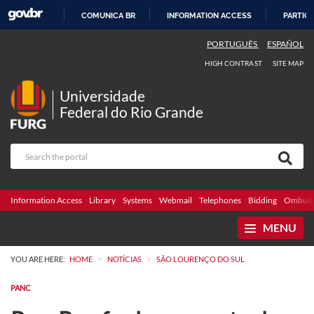
COMUNICA BR
INFORMATION ACCESS
PARTICI
SKIP
PORTUGUÊS
ESPAÑOL
TO
HIGH CONTRAST
SITE MAP
CONTENT
Universidade
Federal do Rio Grande
Information Access
Library
Systems
Webmail
Telephones
Bidding
Ombuds
MENU
>
>
YOU ARE HERE:
HOME
NOTÍCIAS
SÃO LOURENÇO DO SUL
PANC