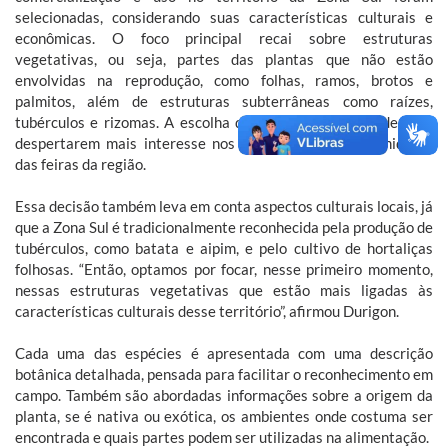
selecionadas, considerando suas características culturais e
econômicas. O foco principal recai sobre estruturas
vegetativas, ou seja, partes das plantas que não estão
envolvidas na reprodução, como folhas, ramos, brotos e
palmitos, além de estruturas subterrâneas como raízes,
tubérculos e rizomas. A escolha dessas estruturas se deu por
despertarem mais interesse nos agricultores e consumidores
das feiras da região.
Essa decisão também leva em conta aspectos culturais locais, já
que a Zona Sul é tradicionalmente reconhecida pela produção de
tubérculos, como batata e aipim, e pelo cultivo de hortaliças
folhosas. “Então, optamos por focar, nesse primeiro momento,
nessas estruturas vegetativas que estão mais ligadas às
características culturais desse território”, afirmou Durigon.
Cada uma das espécies é apresentada com uma descrição
botânica detalhada, pensada para facilitar o reconhecimento em
campo. Também são abordadas informações sobre a origem da
planta, se é nativa ou exótica, os ambientes onde costuma ser
encontrada e quais partes podem ser utilizadas na alimentação.