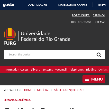
COMUNICA BR
INFORMATION ACCESS
PARTICI
SKIP
PORTUGUÊS
ESPAÑOL
TO
HIGH CONTRAST
SITE MAP
CONTENT
Universidade
Federal do Rio Grande
Information Access
Library
Systems
Webmail
Telephones
Bidding
Ombuds
MENU
>
>
YOU ARE HERE:
HOME
NOTÍCIAS
SÃO LOURENÇO DO SUL
SEMANA ACADÊMICA