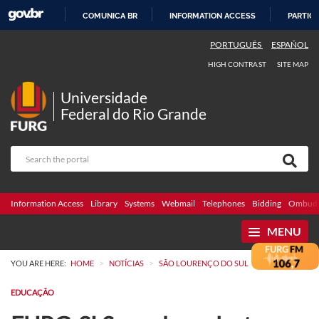
COMUNICA BR
INFORMATION ACCESS
PARTICI
SKIP
PORTUGUÊS
ESPAÑOL
TO
HIGH CONTRAST
SITE MAP
CONTENT
Universidade
Federal do Rio Grande
Information Access
Library
Systems
Webmail
Telephones
Bidding
Ombuds
MENU
>
>
YOU ARE HERE:
HOME
NOTÍCIAS
SÃO LOURENÇO DO SUL
EDUCAÇÃO