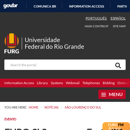
COMUNICA BR
INFORMATION ACCESS
PARTICI
SKIP
PORTUGUÊS
ESPAÑOL
TO
HIGH CONTRAST
SITE MAP
CONTENT
Universidade
Federal do Rio Grande
Information Access
Library
Systems
Webmail
Telephones
Bidding
Ombuds
MENU
>
>
YOU ARE HERE:
HOME
NOTÍCIAS
SÃO LOURENÇO DO SUL
EVENTO