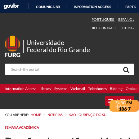
COMUNICA BR
INFORMATION ACCESS
PARTICI
SKIP
PORTUGUÊS
ESPAÑOL
TO
HIGH CONTRAST
SITE MAP
CONTENT
Universidade
Federal do Rio Grande
Information Access
Library
Systems
Webmail
Telephones
Bidding
Ombuds
MENU
>
>
YOU ARE HERE:
HOME
NOTÍCIAS
SÃO LOURENÇO DO SUL
SEMANA ACADÊMICA