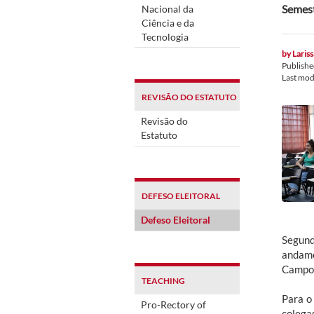
Semest
Nacional da
Ciência e da
Tecnologia
by
Laris
Publish
Last mod
REVISÃO DO ESTATUTO
Revisão do
Estatuto
DEFESO ELEITORAL
Defeso Eleitoral
Segund
andame
Campo 
TEACHING
Para o
Pro-Rectory of
colegas