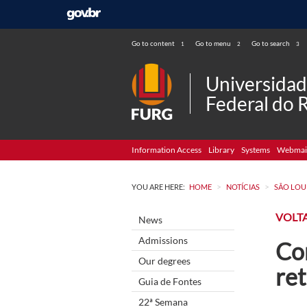
Go to content
Go to menu
Go to search
1
2
3
Universida
Federal do 
Information Access
Library
Systems
Webmai
>
>
YOU ARE HERE:
HOME
NOTÍCIAS
SÃO LOU
VOLTA
News
Admissions
Co
Our degrees
re
Guia de Fontes
22ª Semana