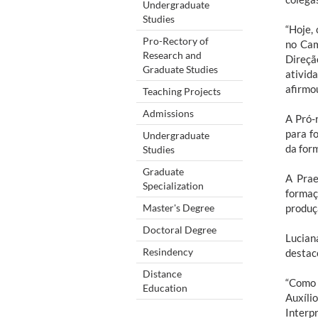
Undergraduate
Studies
“Hoje,
Pro-Rectory of
no Cam
Research and
Direçã
Graduate Studies
ativid
afirmo
Teaching Projects
Admissions
A Pró-
para f
Undergraduate
da for
Studies
Graduate
A Prae
Specialization
formaç
Master's Degree
produç
Doctoral Degree
Lucian
Resindency
destac
Distance
“Como 
Education
Auxíli
Interp