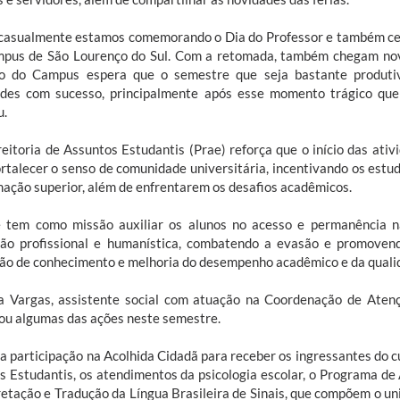
 casualmente estamos comemorando o Dia do Professor e também ce
pus de São Lourenço do Sul. Com a retomada, também chegam novas
o do Campus espera que o semestre que seja bastante produti
ades com sucesso, principalmente após esse momento trágico que
u.
reitoria de Assuntos Estudantis (Prae) reforça que o início das at
ortalecer o senso de comunidade universitária, incentivando os estu
mação superior, além de enfrentarem os desafios acadêmicos.
 tem como missão auxiliar os alunos no acesso e permanência n
ão profissional e humanística, combatendo a evasão e promovendo
ão de conhecimento e melhoria do desempenho acadêmico e da qualid
a Vargas, assistente social com atuação na Coordenação de Ate
ou algumas das ações neste semestre.
a participação na Acolhida Cidadã para receber os ingressantes do cu
os Estudantis, os atendimentos da psicologia escolar, o Programa 
retação e Tradução da Língua Brasileira de Sinais, que compõem o uni