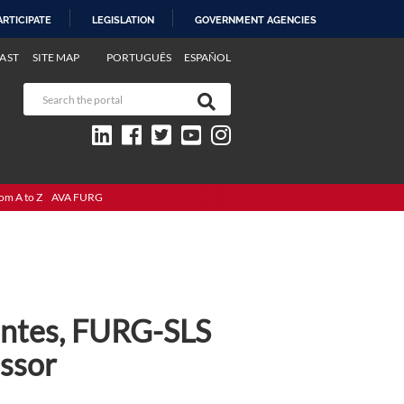
ARTICIPATE
LEGISLATION
GOVERNMENT AGENCIES
AST
SITE MAP
PORTUGUÊS
ESPAÑOL
om A to Z
AVA FURG
antes, FURG-SLS
ssor