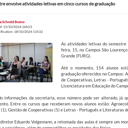
re envolve atividades letivas em cinco cursos de graduação
sa Schneid Bueno
ed: 15/10/2024 16h23
ification: 18/10/2024 11h32
As atividades letivas do semestr
feira, 15, no Campus São Lourenço
Grande (FURG).
Até o momento, 154 alunos estã
graduação oferecidos no Campus: A
de Cooperativas, Letras - Portuguê
Licenciatura em Educação do Camp
o informações da secretaria, esse número pode ser alterado, já q
nto. Entre os cursos que receberam novos alunos estão: Agroecol
(1), Gestão de Cooperativas (5) e Letras - Português e Literaturas d
 diretor Eduardo Volgemann, a retomada das aulas é sempre um mo
 e servidores, além de compartilhar as novidades das férias.