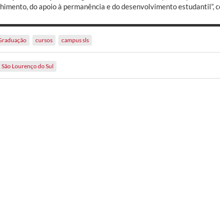
lhimento, do apoio à permanência e do desenvolvimento estudantil”, c
Graduação
cursos
campus sls
São Lourenço do Sul