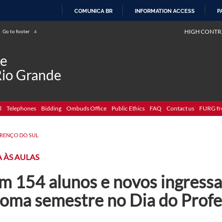
COMUNICA BR
INFORMATION ACCESS
P
SKIP
HIGH CONTR
Go to footer
4
TO
CONTENT
de
Rio Grande
l
Telephones
Bidding
Ombuds Office
Public Ethics
FAQ
Contact us
FURG fr
RENÇO DO SUL
 ÀS AULAS
m 154 alunos e novos ingress
toma semestre no Dia do Profe