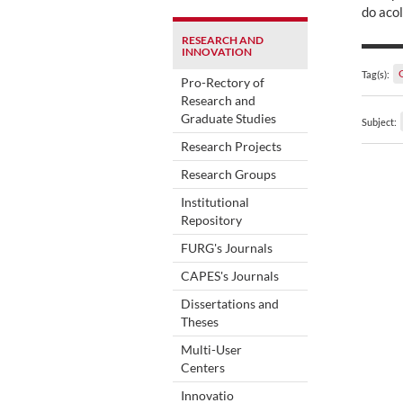
do aco
RESEARCH AND
INNOVATION
Tag(s):
Pro-Rectory of
Research and
Graduate Studies
Subject:
Research Projects
Research Groups
Institutional
Repository
FURG's Journals
CAPES's Journals
Dissertations and
Theses
Multi-User
Centers
Innovatio